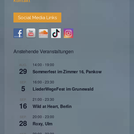
Kontakt
Social Media Links
Anstehende Veranstaltungen
14:00
-
19:00
AUG.
29
Sommerfest im Zimmer 16, Pankow
16:00
-
23:30
SEP.
5
LiederWegeFest im Grunewald
21:00
-
23:30
SEP.
16
Wild at Heart, Berlin
20:00
-
23:00
SEP.
28
Roxy, Ulm
20:00
-
22:30
SEP.