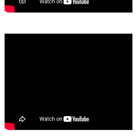
Glücklich sein – das Berlin Video – Samuel in Kreuzberg
und Friedrichshain
Nicht mein Leben – im Haus der Sinne – Boris (Git),