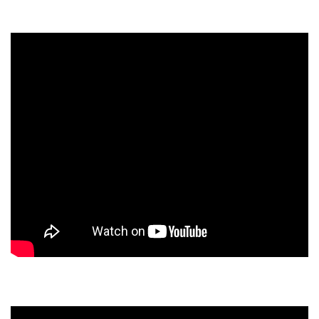
Jana (Bass), Sinclair (Keys), Axl (Drums)
Wolkenkuckucksheim – mit Johan (Bass) – Boris (Git)
und Axl (Drums)