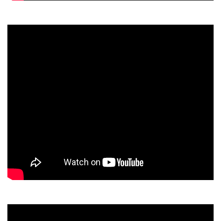
Abwege zur Vollendung – Samuel in Neuseeland
Urknall – live mit Boris (Gitarre) und Masa (Kontrabass)