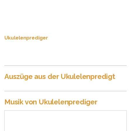
eine neuartige Kombination aus Sprache, Schauspiel
und Musik, entstanden nach jahrelangen
philosophischen Grübeleien, die endlich nach außen
getragen werden wollten. Durch die Ansprachen vor
den Songs, die teilweise länger als die musikalische
Darbietung selbst waren, kam er auf den Namen
Ukulelenprediger
. Auf eine unterhaltsame Art, die
Zweifel an der geistigen Gesundheit des Predigers
aufkommen ließ, wurde der Zuschauer aus seiner
etablierten Weltsicht herausgerissen.
Auszüge aus der Ukulelenpredigt
Musik von Ukulelenprediger