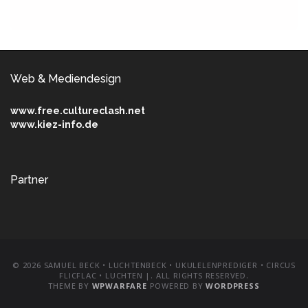
Web & Mediendesign
www.free.cultureclash.net
www.kiez-info.de
Partner
© 2026 SAMUEL BECK • LUCHTENBECK • UKULELENPREDIGER • CIRCUS
FLICFLAC • LUCHTEN |. ALL RIGHTS RESERVED.
THEME BY
WPWARFARE
POWERED BY
WORDPRESS