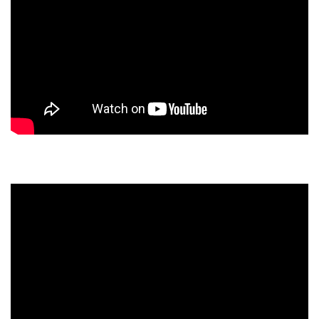
Optimal – live mit Andreas (Drums), Johan (Bass) und
Boris (Gitarre)