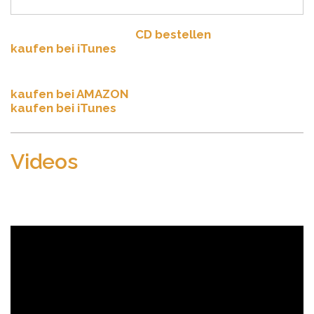
Album „Narrenmund“ –
CD bestellen
kaufen bei iTunes
Album „ist doch schön hier“
kaufen bei AMAZON
kaufen bei iTunes
Videos
Mein eigenes Problem – mit Axl (Drums), Masa
(Kontrabass), Ufo (Sax)