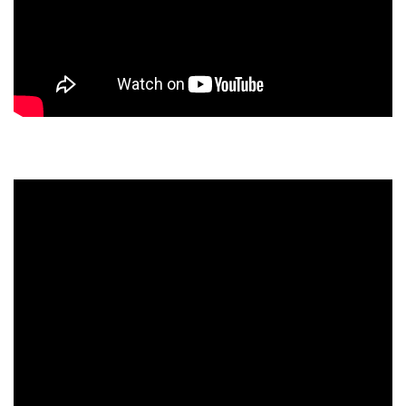
Tot sein ist okay – Ode an den Tod auf einem
Kreuzberger Friedhof