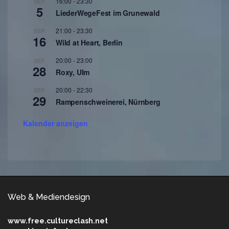
16:00
-
23:30
SEP.
5
LiederWegeFest im Grunewald
21:00
-
23:30
SEP.
16
Wild at Heart, Berlin
20:00
-
23:00
SEP.
28
Roxy, Ulm
20:00
-
22:30
SEP.
29
Rampenschweinerei, Nürnberg
Kalender anzeigen
Web & Mediendesign
www.free.cultureclash.net