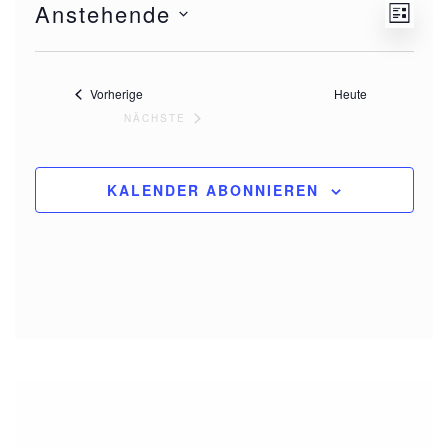
Anstehende
Vera
Ansi
LISTE
Datum
Ansi
Navi
wählen.
Navi
Veranstaltungen
Vorherige
Heute
NÄCHSTE
VERANSTALTUNGEN
KALENDER ABONNIEREN